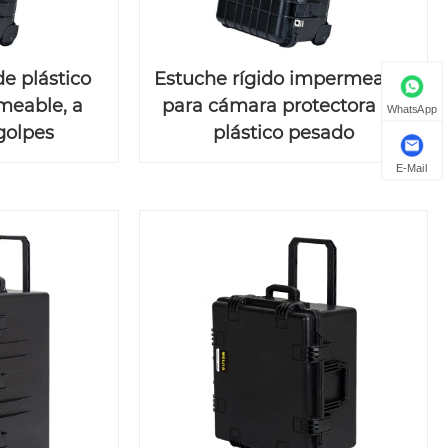
de plástico
Estuche rígido impermeable
meable, a
para cámara protectora de
WhatsApp
golpes
plástico pesado
E-Mail