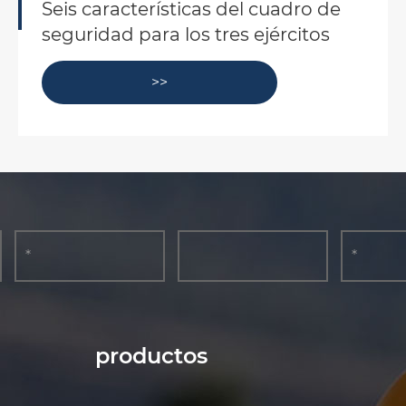
Caso de protección impermeable
de tranvía multifuncional
>>
productos