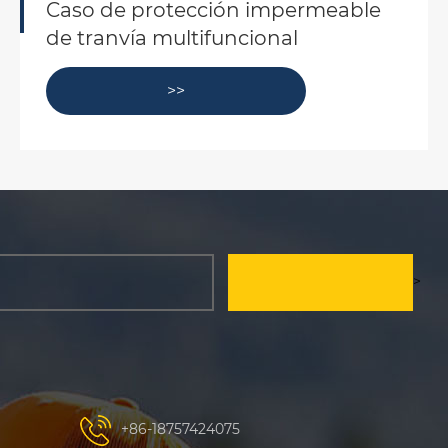
¿Conoces los seis campos de
aplicación principales de la caja de
protección de seguridad de las tres
líneas militares?
>>
>
+86-18757424075