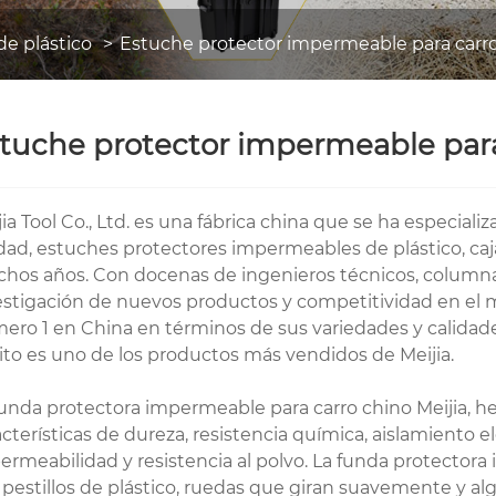
e plástico
Estuche protector impermeable para carr
tuche protector impermeable para
jia Tool Co., Ltd. es una fábrica china que se ha especial
idad, estuches protectores impermeables de plástico, ca
hos años. Con docenas de ingenieros técnicos, columnas
estigación de nuevos productos y competitividad en el 
ero 1 en China en términos de sus variedades y calidad
rito es uno de los productos más vendidos de Meijia.
funda protectora impermeable para carro chino Meijia, hech
cterísticas de dureza, resistencia química, aislamiento elé
ermeabilidad y resistencia al polvo. La funda protectora 
 pestillos de plástico, ruedas que giran suavemente y al