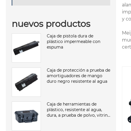
ala
imp
y c
nuevos productos
Mei
Caja de pistola dura de
mun
plástico impermeable con
cer
espuma
Caja de protección a prueba de
amortiguadores de mango
duro negro resistente al agua
Caja de herramientas de
plástico, resistente al agua,
dura, a prueba de polvo, vitrina
a prueba de golpes