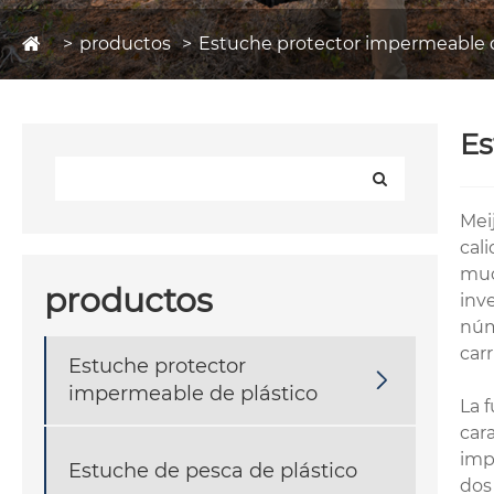
productos
Estuche protector impermeable d
Es
Mei
cal
muc
productos
inv
núm
car
Estuche protector

impermeable de plástico
La 
cara
imp
Estuche de pesca de plástico
dos